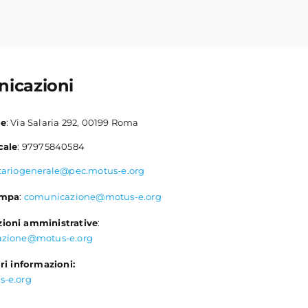
icazioni
le
: Via Salaria 292, 00199 Roma
cale
: 97975840584
tariogenerale@pec.motus-e.org
ampa
:
comunicazione@motus-e.org
ioni amministrative
:
azione@motus-e.org
ri informazioni:
s-e.org