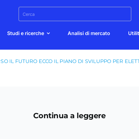
Search
for:
Studi e ricerche
Analisi di mercato
Utili
SO IL FUTURO ECCO IL PIANO DI SVILUPPO PER ELET
Continua a leggere