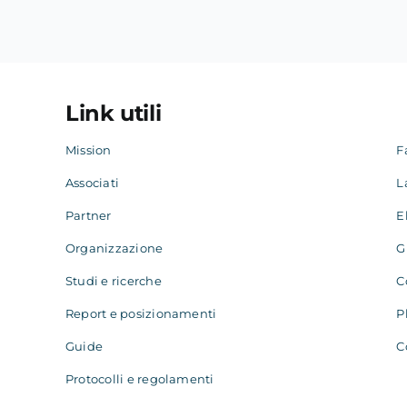
Link utili
Mission
F
Associati
L
Partner
E
Organizzazione
G
Studi e ricerche
C
Report e posizionamenti
P
Guide
C
Protocolli e regolamenti