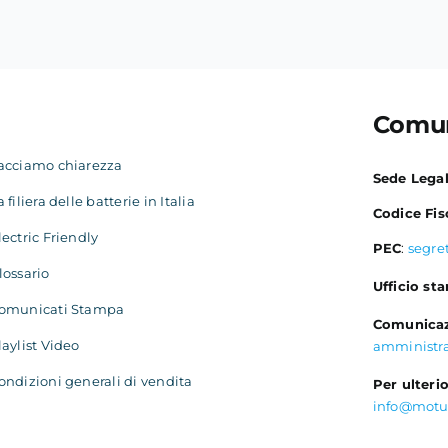
Comun
acciamo chiarezza
Sede Lega
a filiera delle batterie in Italia
Codice Fis
lectric Friendly
PEC
:
segre
lossario
Ufficio st
omunicati Stampa
Comunicaz
laylist Video
amministr
ondizioni generali di vendita
Per ulterio
info@motu