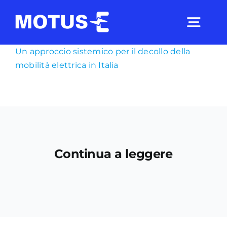
Salta
al
Togg
contenuto
Navig
Un approccio sistemico per il decollo della
mobilità elettrica in Italia
Chi Siamo
Studi e ricerche
Analisi di mercato
Continua a leggere
Utilità
Comunicati Stampa