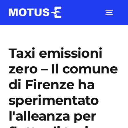
Salta
al
Togg
contenuto
Navig
Chi Siamo
Taxi emissioni
Studi e ricerche
zero – Il comune
di Firenze ha
Analisi di mercato
sperimentato
Utilità
l'alleanza per
Comunicati Stampa