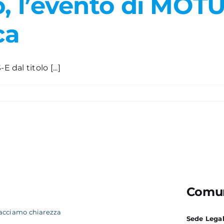
o, l’evento di MOTU
ca
 dal titolo [...]
Comun
acciamo chiarezza
Sede Lega