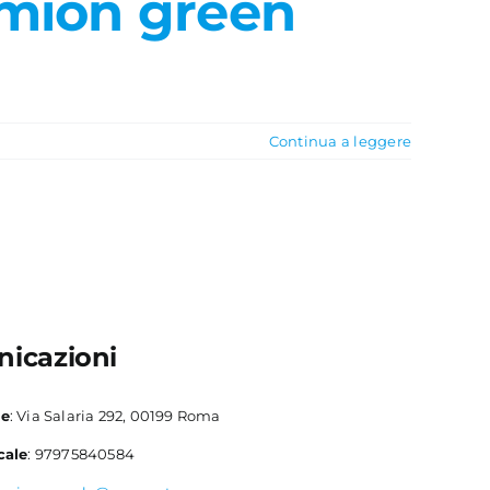
amion green
Continua a leggere
icazioni
le
: Via Salaria 292, 00199 Roma
cale
: 97975840584