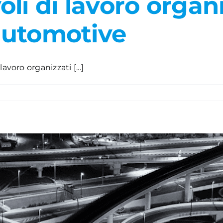
li di lavoro organ
'automotive
voro organizzati [...]