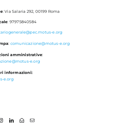
le
: Via Salaria 292, 00199 Roma
cale
: 97975840584
tariogenerale@pec.motus-e.org
ampa
:
comunicazione@motus-e.org
ioni amministrative
:
azione@motus-e.org
ri informazioni:
s-e.org