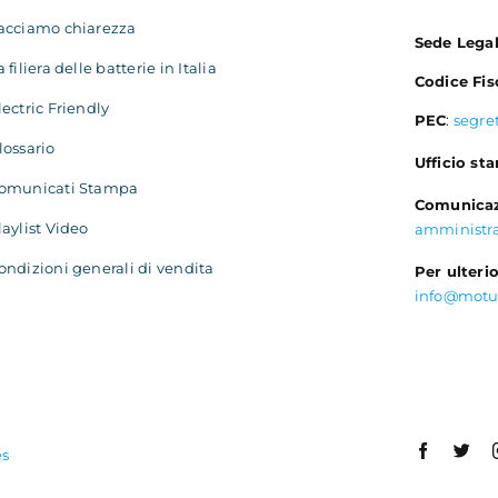
acciamo chiarezza
Sede Lega
a filiera delle batterie in Italia
Codice Fis
lectric Friendly
PEC
:
segre
lossario
Ufficio st
omunicati Stampa
Comunicaz
laylist Video
amministr
ondizioni generali di vendita
Per ulterio
info@motu
es