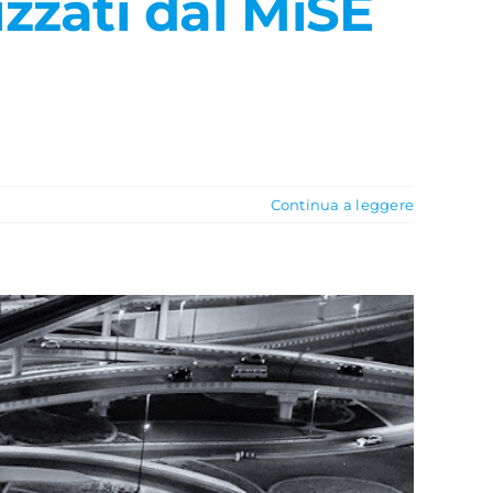
izzati dal MiSE
Continua a leggere