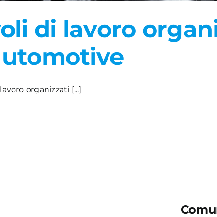
li di lavoro organ
’automotive
voro organizzati [...]
Comun