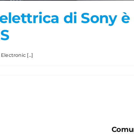
 elettrica di Sony è
ES
ectronic [...]
Comun