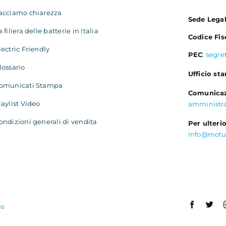
acciamo chiarezza
Sede Lega
a filiera delle batterie in Italia
Codice Fis
lectric Friendly
PEC
:
segre
lossario
Ufficio st
omunicati Stampa
Comunicaz
laylist Video
amministr
ondizioni generali di vendita
Per ulterio
info@motu
es