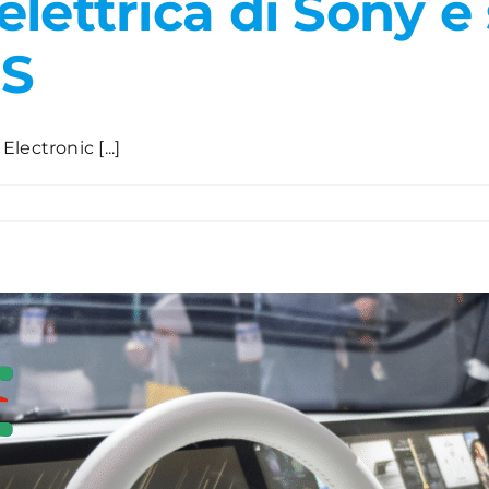
 elettrica di Sony è
ES
ectronic [...]