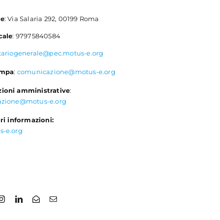
le
: Via Salaria 292, 00199 Roma
cale
: 97975840584
tariogenerale@pec.motus-e.org
ampa
:
comunicazione@motus-e.org
ioni amministrative
:
azione@motus-e.org
ri informazioni:
s-e.org