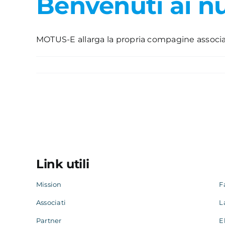
Benvenuti ai nu
MOTUS-E allarga la propria compagine associativa
Link utili
Mission
F
Associati
L
Partner
E