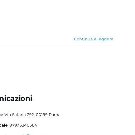
Continua a leggere
icazioni
le
: Via Salaria 292, 00199 Roma
cale
: 97975840584