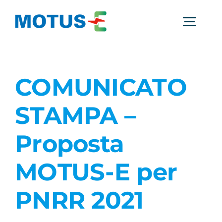
Salta
al
Togg
contenuto
Navig
Chi Siamo
COMUNICATO
Studi e ricerche
STAMPA –
Proposta
Analisi di mercato
MOTUS-E per
Utilità
PNRR 2021
Comunicati Stampa