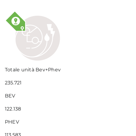
Totale unità Bev+Phev
235.721
BEV
122.138
PHEV
113.583