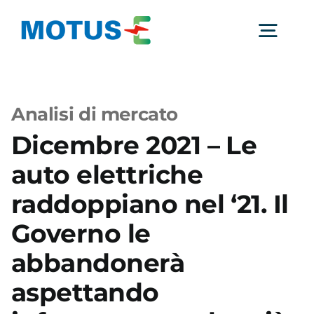
Salta
al
Togg
contenuto
Navig
Chi Siamo
Analisi di mercato
Dicembre 2021 – Le
Studi e ricerche
auto elettriche
Analisi di mercato
raddoppiano nel ‘21. Il
Governo le
Utilità
abbandonerà
aspettando
Comunicati Stampa