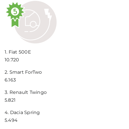
1.
Fiat 500E
10.720
2.
Smart ForTwo
6.163
3.
Renault Twingo
5.821
4.
Dacia Spring
5.494