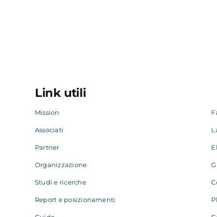
Link utili
Mission
F
Associati
L
Partner
E
Organizzazione
G
Studi e ricerche
C
Report e posizionamenti
P
Guide
C