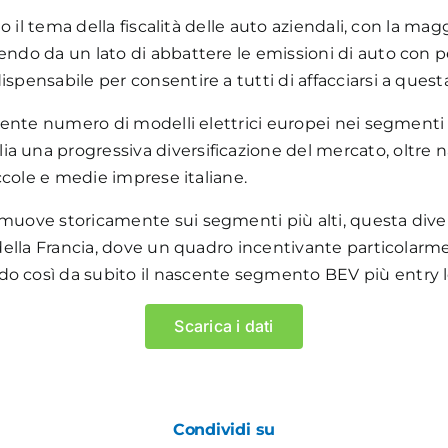
17.537
to il tema della fiscalità delle auto aziendali, con la mag
endo da un lato di abbattere le emissioni di auto con pe
Punti di ricarica
spensabile per consentire a tutti di affacciarsi a quest
5.001 – 9.500
scente numero di modelli elettrici europei nei segmenti 
1.001 – 5000
ia una progressiva diversificazione del mercato, oltr
0 – 1.000
iccole e medie imprese italiane.
muove storicamente sui segmenti più alti, questa divers
o della Francia, dove un quadro incentivante particolarm
do così da subito il nascente segmento BEV più entry l
Scarica i dati
+ 13.906
(+38%)
punti di ricarica
(Dicembre 2022 VS Dicembre
2023)
Condividi su