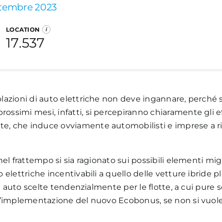
rciali leggeri completamente elettrici registrano una 
ettembre 2023
tricolati. Si registra un calo di -138 unità rispetto a fe
se di emissioni, con il mercato che continua a vedere la
LOCATION
i
cato dei veicoli commerciali nel 2024 mostra una crescit
i share) seguita dalla categoria 136-160 gCO2/km con il
17.537
brido Plug-in (PHEV)
Ibrido
Mild Hybrid
Benz
olazioni di auto elettriche non deve ingannare, perché su
ossimi mesi, infatti, si percepiranno chiaramente gli eff
Totale punti di ricarica
te, che induce ovviamente automobilisti e imprese a rim
50.678
Slow A
nel frattempo si sia ragionato sui possibili elementi migli
Infrastruttura
o elettriche incentivabili a quello delle vetture ibride 
26.997
r le auto scelte tendenzialmente per le flotte, a cui pure 
ull’implementazione del nuovo Ecobonus, se non si vuol
Totale location