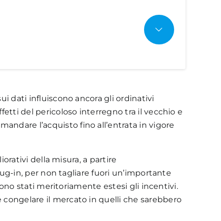
quota di mercato del 2,04% rispetto allo
bbraio 2023.
 categoria 91-135 gCO2/km segnare il
a del 28,78% sullo stesso periodo del 2023,
 18,6% di share.
ina
Diesel
Altro
i dati influiscono ancora gli ordinativi
etti del pericoloso interregno tra il vecchio e
andare l’acquisto fino all’entrata in vigore
C
Fast AC
Fast DC
Ultra Fast DC
orativi della misura, a partire
plug-in, per non tagliare fuori un’importante
sono stati meritoriamente estesi gli incentivi.
e congelare il mercato in quelli che sarebbero