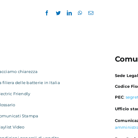
Comun
acciamo chiarezza
Sede Lega
a filiera delle batterie in Italia
Codice Fis
lectric Friendly
PEC
:
segre
lossario
Ufficio st
omunicati Stampa
Comunicaz
laylist Video
amministr
ondizioni generali di vendita