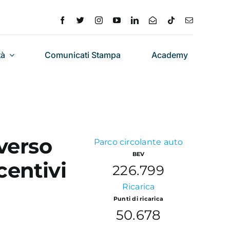
tà
Comunicati Stampa
Academy
verso
Parco circolante auto
BEV
centivi
226.799
Ricarica
Punti di ricarica
50.678