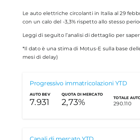
Le auto elettriche circolanti in Italia al 29 fe
con un calo del -3,3% rispetto allo stesso peri
Leggi di seguito l’analisi di dettaglio per saper
*Il dato è una stima di Motus-E sulla base dell
mesi di delay)
Progressivo immatricolazioni YTD
AUTO BEV
QUOTA DI MERCATO
TOTALE AUT
7.931
2,73%
290.110
Le auto elettriche
Canali di mercato YTD