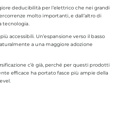
giore deducibilità per l’elettrico che nei grandi
rcorrenze molto importanti, e dall’altro di
a tecnologia.
più accessibili. Un’espansione verso il basso
e naturalmente a una maggiore adozione
ificazione c’è già, perché per questi prodotti
ente efficace ha portato fasce più ampie della
evel.
PUNTI DI RICARICA
Un’interfaccia fissa o mobile, collegata o meno alla rete,
per il trasferimento di energia elettrica a un veicolo