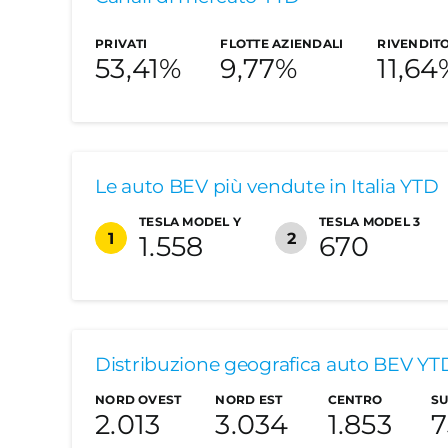
Nel mese di febbraio le immatricolazioni del
PRIVATI
FLOTTE AZIENDALI
RIVENDIT
aumento di 115 unità (2,36%). Minore però la 
53,41%
9,77%
11,64
2023.
Il parco circolante BEV si attesta così a
226.
Le auto BEV più vendute in Italia YTD
CANALI DI MERCATO –
Analisi di mercato
TESLA MODEL Y
TESLA MODEL 3
1
2
1.558
670
BEV
Tutte le alimentazioni
La top 5 delle BEV più vendute in Italia a f
Percentuale su tutte le
Distribuzione geografica auto BEV YT
607 unità, che precede a sua volta la Jeep 
alimentazioni
NORD OVEST
NORD EST
CENTRO
S
immatricolate e infine la VW ID.3 al quinto
2.013
3.034
1.853
7
Il mercato totale delle auto