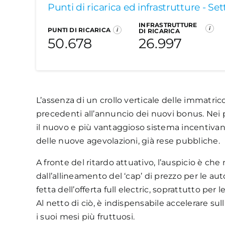
Nei primi due mesi del 2024 i veicoli comme
Punti di ricarica ed infrastrutture - S
stesso periodo del 2024, con 701 veicoli imma
Stabile la distribuzione delle auto per clas
INFRASTRUTTURE
i
PUNTI DI RICARICA
i
DI RICARICA
Considerando tutte le alimentazioni, il mer
maggior numero di immatricolazioni (69,1% d
50.678
26.997
con 34.366 unità immatricolate.
Elettriche (BEV)
I
L’assenza di un crollo verticale delle immatric
precedenti all’annuncio dei nuovi bonus. Nei pr
il nuovo e più vantaggioso sistema incentivan
delle nuove agevolazioni, già rese pubbliche.
A fronte del ritardo attuativo, l’auspicio è che 
dall’allineamento del ‘cap’ di prezzo per le aut
fetta dell’offerta full electric, soprattutto pe
Al netto di ciò, è indispensabile accelerare s
i suoi mesi più fruttuosi.