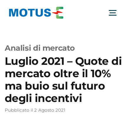
Salta
al
Togg
contenuto
Navig
Chi Siamo
Analisi di mercato
Luglio 2021 – Quote di
Studi e ricerche
mercato oltre il 10%
Analisi di mercato
ma buio sul futuro
degli incentivi
Utilità
Pubblicato il 2 Agosto 2021
Comunicati Stampa