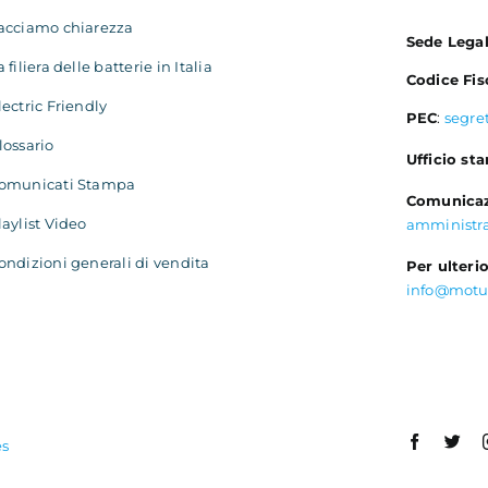
acciamo chiarezza
Sede Lega
a filiera delle batterie in Italia
Codice Fis
lectric Friendly
PEC
:
segre
lossario
Ufficio st
omunicati Stampa
Comunicaz
laylist Video
amministr
ondizioni generali di vendita
Per ulterio
info@motu
es