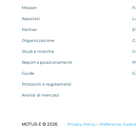
Mission
F
Associati
L
Partner
E
Organizzazione
G
Studi e ricerche
C
Report e posizionamenti
P
Guide
C
Protocolli e regolamenti
Analisi di mercato
MOTUS-E © 2026
Privacy Policy
–
Preferenze Cooki