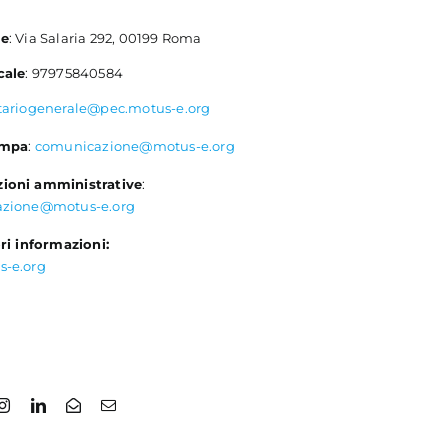
le
: Via Salaria 292, 00199 Roma
cale
: 97975840584
tariogenerale@pec.motus-e.org
ampa
:
comunicazione@motus-e.org
ioni amministrative
:
azione@motus-e.org
ri informazioni:
s-e.org