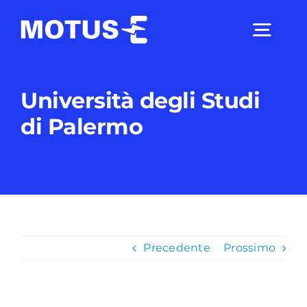
Salta
al
Togg
contenuto
Navig
Chi Siamo
Università degli Studi
di Palermo
Studi e ricerche
Analisi di mercato
Utilità
Precedente
Prossimo
Comunicati Stampa