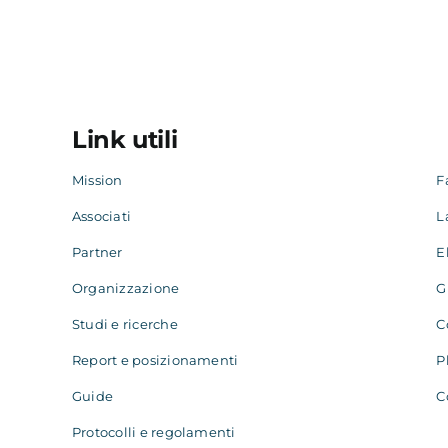
Link utili
Mission
F
Associati
L
Partner
E
Organizzazione
G
Studi e ricerche
C
Report e posizionamenti
P
Guide
C
Protocolli e regolamenti