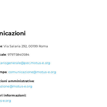
icazioni
le
: Via Salaria 292, 00199 Roma
cale
: 97975840584
tariogenerale@pec.motus-e.org
ampa
:
comunicazione@motus-e.org
ioni amministrative
:
azione@motus-e.org
ri informazioni:
s-e.org