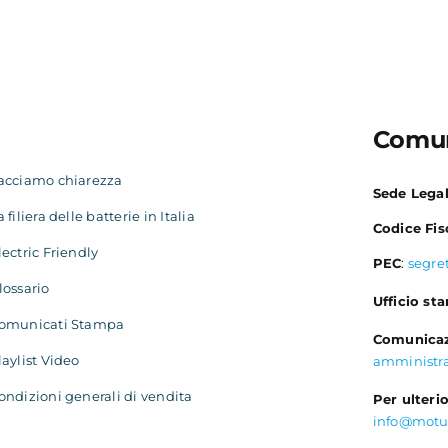
Comun
acciamo chiarezza
Sede Lega
a filiera delle batterie in Italia
Codice Fis
lectric Friendly
PEC
:
segre
lossario
Ufficio st
omunicati Stampa
Comunicaz
laylist Video
amministr
ondizioni generali di vendita
Per ulterio
info@motu