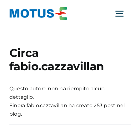
Salta
al
Togg
contenuto
Navig
Chi Siamo
Circa
fabio.cazzavillan
Studi e ricerche
Analisi di mercato
Questo autore non ha riempito alcun
dettaglio.
Finora fabio.cazzavillan ha creato 253 post nel
Utilità
blog.
Comunicati Stampa