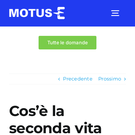
Salta
al
Togg
contenuto
Navig
Chi Siamo
Tutte le domande
Studi e ricerche
Precedente
Prossimo
Analisi di mercato
Cos’è la
Utilità
seconda vita
Comunicati Stampa