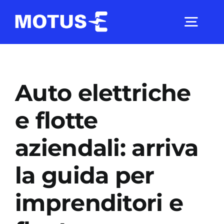
Salta
al
Togg
contenuto
Navig
Chi Siamo
Auto elettriche
Studi e ricerche
e flotte
aziendali: arriva
Analisi di mercato
la guida per
Utilità
imprenditori e
Comunicati Stampa