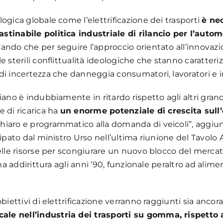
ogica globale come l’elettrificazione dei trasporti
è nec
stinabile politica industriale di rilancio per l’auto
vando che per seguire l’approccio orientato all’innova
 sterili conflittualità ideologiche che stanno caratteriz
di incertezza che danneggia consumatori, lavoratori e i
iano è indubbiamente in ritardo rispetto agli altri grand
 di ricarica ha
un enorme potenziale di crescita sull’
iaro e programmatico alla domanda di veicoli”, aggiunge
cipato dal ministro Urso nell’ultima riunione del Tavolo 
delle risorse per scongiurare un nuovo blocco del merca
rma addirittura agli anni ’90, funzionale peraltro ad alim
biettivi di elettrificazione verranno raggiunti sia ancora
e nell’industria dei trasporti su gomma, rispetto al