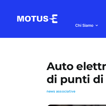
Salta
al
contenuto
Chi Siamo
Auto elettri
di punti di 
news associative