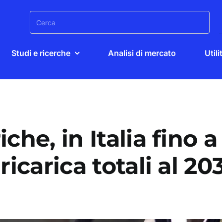
Search
for:
Studi e ricerche
Analisi di mercato
Utili
che, in Italia fino a
ricarica totali al 20