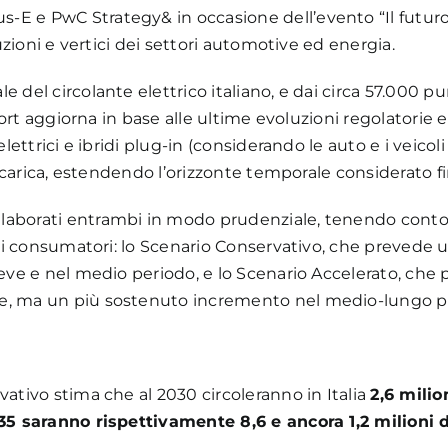
E e PwC Strategy& in occasione dell’evento “Il futuro de
tuzioni e vertici dei settori automotive ed energia.
 del circolante elettrico italiano, e dai circa 57.000 pu
report aggiorna in base alle ultime evoluzioni regolatorie 
 elettrici e ibridi plug-in (considerando le auto e i veic
 ricarica, estendendo l’orizzonte temporale considerato fi
laborati entrambi in modo prudenziale, tenendo conto d
 sui consumatori: lo Scenario Conservativo, che prevede 
breve e nel medio periodo, e lo Scenario Accelerato, c
ne, ma un più sostenuto incremento nel medio-lungo p
vativo stima che al 2030 circoleranno in Italia
2,6 milion
035 saranno rispettivamente 8,6 e ancora 1,2 milioni 