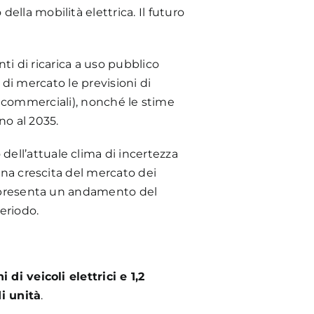
lla mobilità elettrica. Il futuro
nti di ricarica a uso pubblico
e di mercato le previsioni di
oli commerciali), nonché le stime
no al 2035.
ell’attuale clima di incertezza
una crescita del mercato dei
he presenta un andamento del
eriodo.
i di veicoli elettrici e 1,2
di unità
.