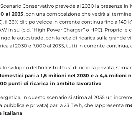
 lo Scenario Conservativo prevede al 2030 la presenza in I
00 al 2035
, con una composizione che vedrà al termine d
), il 36% di tipo veloce in corrente continua fino a 149 
kW in su (c.d. “High Power Charger” o HPC). Proprio le 
go le autostrade, con la rete di ricarica sulla grande v
rica al 2030 e 7.000 al 2035, tutti in corrente continua, 
llo sviluppo dell’infrastruttura di ricarica privata, sti
domestici pari a 1,5 milioni nel 2030 e a 4,4 milioni 
00 punti di ricarica in ambito lavorativo
.
nergetica, in questo scenario si stima al 2035 un increm
ca pubblica e privata) pari a 23 TWh, che rappresenta
me
 italiana
.