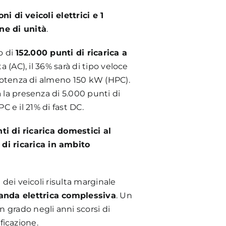
oni di veicoli elettrici e 1
ne di unità
.
o di
152.000 punti di ricarica a
ta (AC), il 36% sarà di tipo veloce
 potenza di almeno 150 kW (HPC).
 la presenza di 5.000 punti di
C e il 21% di fast DC.
nti di ricarica domestici al
di ricarica in ambito
dei veicoli risulta marginale
nda elettrica complessiva
. Un
 grado negli anni scorsi di
ficazione.