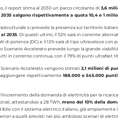
, il report stima al 2030 un parco circolante di
3,6 mili
al 2035 salgono rispettivamente a quota 10,4 e 1 milio
rastrutturale si prevede la presenza sul territorio italian
 al 2035
. Di questi ultimi, il 52% sarà in corrente alterna
kW di potenza (DC) e il 12% sarà di tipo ultraveloce con
lo Scenario Accelerato prevede lungo la grande viabilità
utti in corrente continua, con il 79% di punti ultrafast HP
llo Scenario Accelerato vengono stimati
2,1 milioni di pu
ui aggiungere rispettivamente
188.000 e 545.000 punti 
’incremento della domanda di elettricità per la ricarica 
ionali, attestandosi a 28 TWh,
meno del 10% della doma
e con il sistema elettrico italiano, già ampiamente in
iori a quelli previsti nei più ambiziosi scenari di elettri