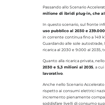
Passando allo Scenario Accelerato
milione di ibridi plug-in, che 
In questo scenario, sul fronte inf
uso pubblico al 2030 e 239.000
in corrente continua fino a 149 
Guardando alle sole autostrade, 
ricarica al 2030 e 9.000 al 2035, t
Quanto alla ricarica privata, ne
2030 e 5,3 milioni al 2035
, a c
lavorativo
.
Anche nello Scenario Accelerato l
rispetto ai consumi elettrici naz
incremento pienamente compatibil
soddisfare livelli di consumo super