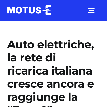
Salta
al
Togg
contenuto
Navig
Chi Siamo
Auto elettriche,
Studi e ricerche
la rete di
ricarica italiana
Analisi di mercato
cresce ancora e
Utilità
raggiunge la
Comunicati Stampa