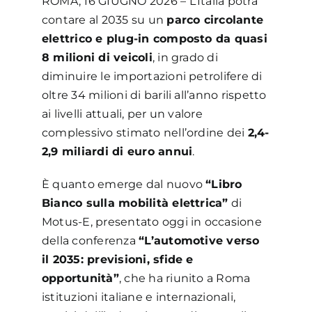
ROMA, 16 GIUGNO 2026 – L’Italia potrà
contare al 2035 su un
parco circolante
elettrico e plug-in composto da quasi
8 milioni di veicoli
, in grado di
diminuire le importazioni petrolifere di
oltre 34 milioni di barili all’anno rispetto
ai livelli attuali, per un valore
complessivo stimato nell’ordine dei
2,4-
2,9 miliardi di euro annui
.
È quanto emerge dal nuovo
“Libro
Bianco sulla mobilità elettrica”
di
Motus-E, presentato oggi in occasione
della conferenza
“L’automotive verso
il 2035: previsioni, sfide e
opportunità”
, che ha riunito a Roma
istituzioni italiane e internazionali,