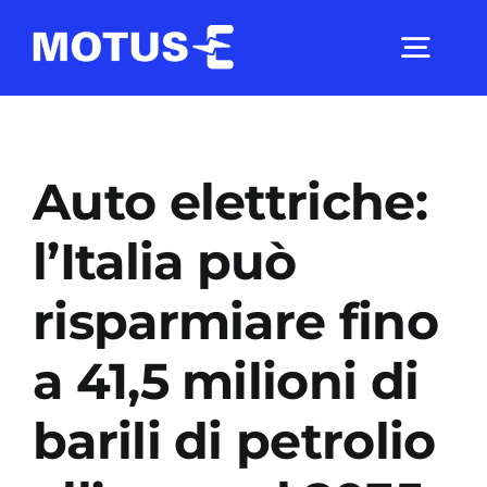
Salta
al
Togg
contenuto
Navig
Chi Siamo
Auto elettriche:
Studi e ricerche
l’Italia può
risparmiare fino
Analisi di mercato
a 41,5 milioni di
Utilità
barili di petrolio
Comunicati Stampa