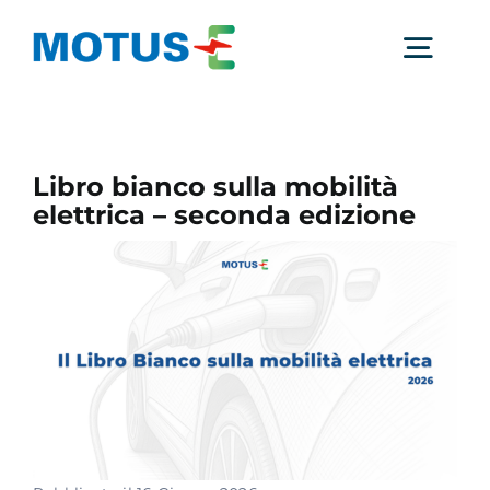
Salta
al
Togg
contenuto
Navig
Chi Siamo
Libro bianco sulla mobilità
elettrica – seconda edizione
Studi e ricerche
Analisi di mercato
Utilità
Comunicati Stampa