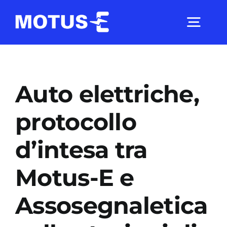
Salta
al
Togg
contenuto
Navig
Chi Siamo
Auto elettriche,
Studi e ricerche
protocollo
d’intesa tra
Analisi di mercato
Motus-E e
Utilità
Assosegnaletica
Comunicati Stampa