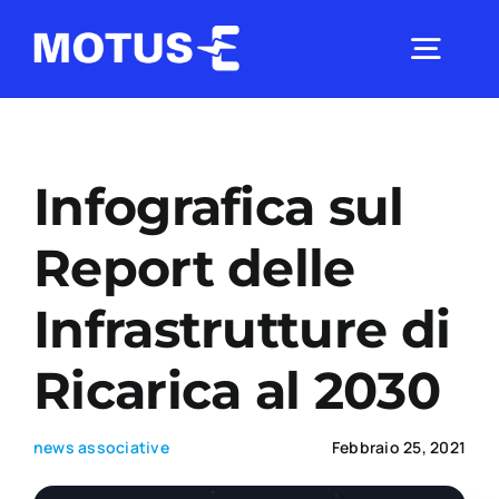
Salta
al
Togg
contenuto
Navig
Chi Siamo
Infografica sul
Studi e ricerche
Report delle
Infrastrutture di
Analisi di mercato
Ricarica al 2030
Utilità
news associative
Febbraio 25, 2021
Comunicati Stampa