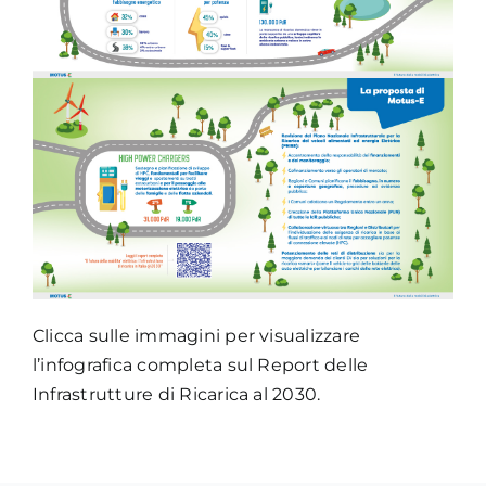
Infografica
Infrastrutture
Clicca sulle immagini per visualizzare
di
l’infografica completa sul Report delle
Ricarica
Infrastrutture di Ricarica al 2030.
2030