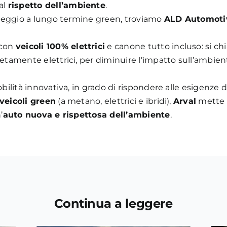
al
rispetto dell’ambiente
.
oleggio a lungo termine green, troviamo
ALD Automoti
 con
veicoli 100% elettrici
e canone tutto incluso: si c
tamente elettrici, per diminuire l’impatto sull’ambie
lità innovativa, in grado di rispondere alle esigenze di
eicoli green
(a metano, elettrici e ibridi),
Arval
mette a
’
auto nuova e rispettosa dell’ambiente
.
Continua a leggere