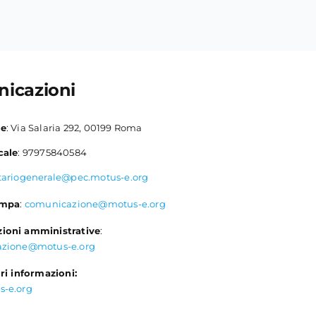
icazioni
le
: Via Salaria 292, 00199 Roma
cale
: 97975840584
tariogenerale@pec.motus-e.org
ampa
:
comunicazione@motus-e.org
ioni amministrative
:
azione@motus-e.org
ri informazioni:
s-e.org