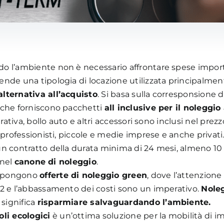
o l’ambiente non è necessario affrontare spese import
tende una tipologia di locazione utilizzata principalmente
lternativa all’acquisto
. Si basa sulla corresponsione 
 che forniscono pacchetti
all inclusive per il noleggi
rativa, bollo auto e altri accessori sono inclusi nel prezz
 professionisti, piccole e medie imprese e anche privati
un contratto della durata minima di 24 mesi, almeno 10 
 nel
canone di noleggio
.
ropongono
offerte di noleggio green
, dove l’attenzione 
o2 e l’abbassamento dei costi sono un imperativo.
Noleg
significa
risparmiare salvaguardando l’ambiente.
li ecologici
è un’ottima soluzione per la mobilità di im