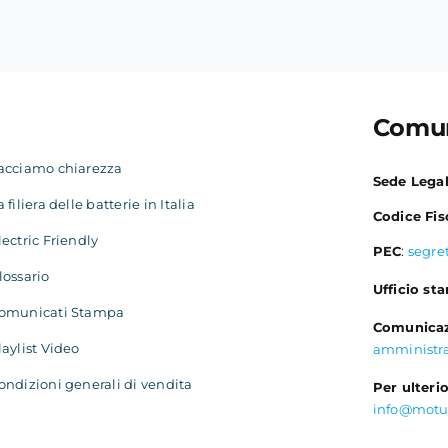
Comun
acciamo chiarezza
Sede Lega
a filiera delle batterie in Italia
Codice Fis
lectric Friendly
PEC
:
segre
lossario
Ufficio st
omunicati Stampa
Comunicaz
laylist Video
amministr
ondizioni generali di vendita
Per ulterio
info@motu