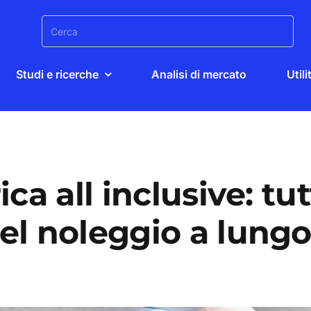
Search
for:
Studi e ricerche
Analisi di mercato
Utili
ca all inclusive: tutt
el noleggio a lung