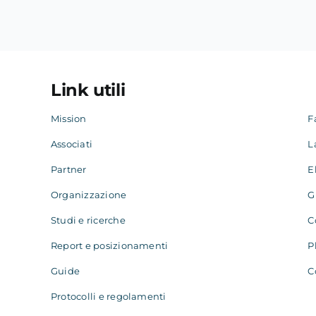
Link utili
Mission
F
Associati
L
Partner
E
Organizzazione
G
Studi e ricerche
C
Report e posizionamenti
P
Guide
C
Protocolli e regolamenti