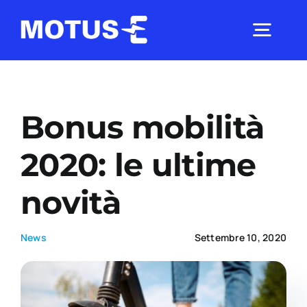
Salta
al
Togg
contenuto
Navig
Chi Siamo
Bonus mobilità
Studi e ricerche
2020: le ultime
novità
Analisi di mercato
News
Settembre 10, 2020
Utilità
Comunicati Stampa