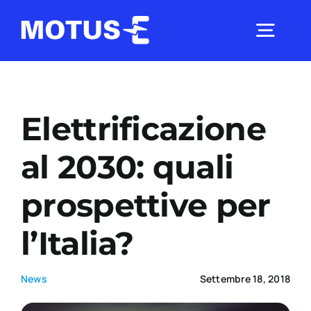
Salta
al
Togg
contenuto
Navig
Chi Siamo
Elettrificazione
Studi e ricerche
al 2030: quali
prospettive per
Analisi di mercato
l’Italia?
Utilità
News
Settembre 18, 2018
Comunicati Stampa