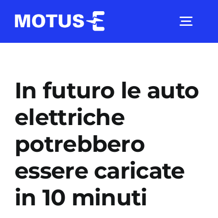
Salta
al
Togg
contenuto
Navig
Chi Siamo
In futuro le auto
Studi e ricerche
elettriche
potrebbero
Analisi di mercato
essere caricate
Utilità
in 10 minuti
Comunicati Stampa