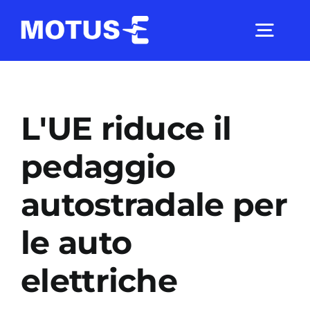
Salta
al
Togg
contenuto
Navig
Chi Siamo
L'UE riduce il
Studi e ricerche
pedaggio
autostradale per
Analisi di mercato
le auto
Utilità
elettriche
Comunicati Stampa