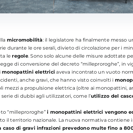
lla
micromobilità
: il legislatore ha finalmente messo un
ie durante le ore serali, divieto di circolazione per i mi
tta le
regole
. Sono solo alcune delle misure adottate p
 legge di conversione del decreto “milleproroghe”, in vi
i
monopattini elettrici
aveva incontrato un vuoto normat
cidenti, anche gravi, che hanno visto coinvolti i
monopat
oli mezzi a propulsione elettrica (oltre ai monopattini,
serie di dubbi agli utilizzatori, come l’
utilizzo del casc
eto “milleproroghe”
i monopattini elettrici vengono eq
to il territorio nazionale. La nuova normativa contiene 
n caso di gravi infrazioni prevedono multe fino a 80