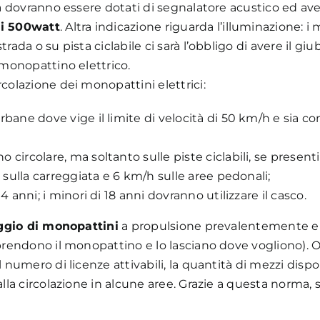
lità dovranno essere dotati di segnalatore acustico ed a
i 500watt
. Altra indicazione riguarda l’illuminazione: 
strada o su pista ciclabile ci sarà l’obbligo di avere il giu
l monopattino elettrico.
rcolazione dei monopattini elettrici:
rbane dove vige il limite di velocità di 50 km/h e sia co
 circolare, ma soltanto sulle piste ciclabili, se presenti
h sulla carreggiata e 6 km/h sulle aree pedonali;
4 anni; i minori di 18 anni dovranno utilizzare il casco.
ggio di monopattini
a propulsione prevalentemente el
 prendono il monopattino e lo lasciano dove vogliono).
 numero di licenze attivabili, la quantità di mezzi disponi
 alla circolazione in alcune aree. Grazie a questa norma,