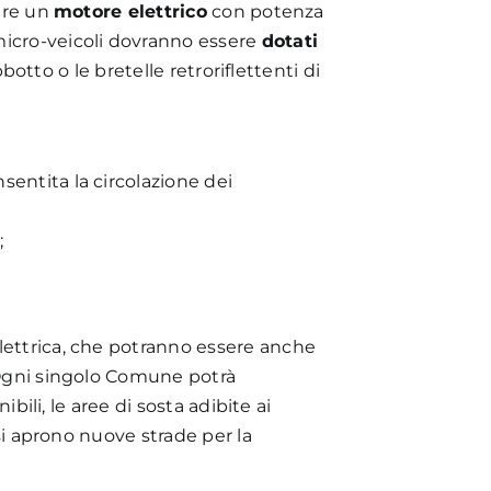
vere un
motore elettrico
con potenza
i micro-veicoli dovranno essere
dotati
bbotto o le bretelle retroriflettenti di
nsentita la circolazione dei
;
ettrica, che potranno essere anche
 Ogni singolo Comune potrà
bili, le aree di sosta adibite ai
 si aprono nuove strade per la