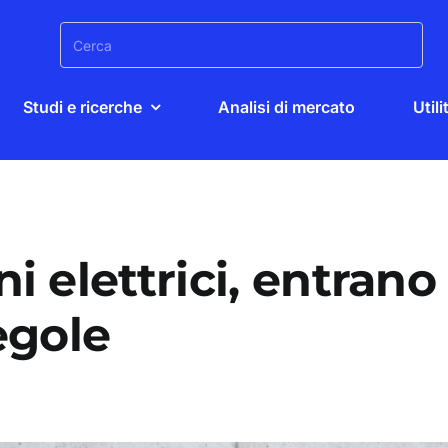
Search
for:
Studi e ricerche
Analisi di mercato
Utili
 elettrici, entrano
egole