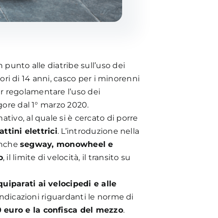
 punto alle diatribe sull’uso dei
nori di 14 anni, casco per i minorenni
er regolamentare l’uso dei
gore dal 1° marzo 2020.
ivo, al quale si è cercato di porre
tini elettrici
. L’introduzione nella
 anche
segway, monowheel e
o
, il limite di velocità, il transito su
uiparati ai velocipedi e alle
indicazioni riguardanti le norme di
0 euro e la confisca del mezzo
.