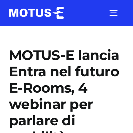
Salta
al
Togg
contenuto
Navig
Chi Siamo
MOTUS-E lancia
Studi e ricerche
Entra nel futuro
E-Rooms, 4
Analisi di mercato
webinar per
Utilità
parlare di
Comunicati Stampa