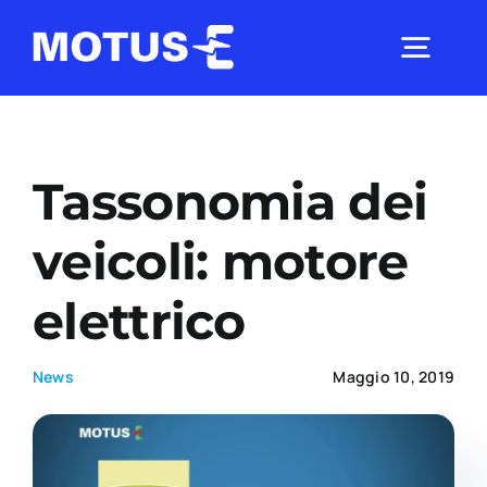
Salta
al
Togg
contenuto
Navig
Chi Siamo
Tassonomia dei
Studi e ricerche
veicoli: motore
elettrico
Analisi di mercato
News
Maggio 10, 2019
Utilità
Comunicati Stampa