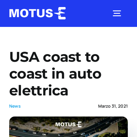
Salta
al
Togg
contenuto
Navig
Chi Siamo
USA coast to
Studi e ricerche
coast in auto
elettrica
Analisi di mercato
News
Marzo 31, 2021
Utilità
Comunicati Stampa