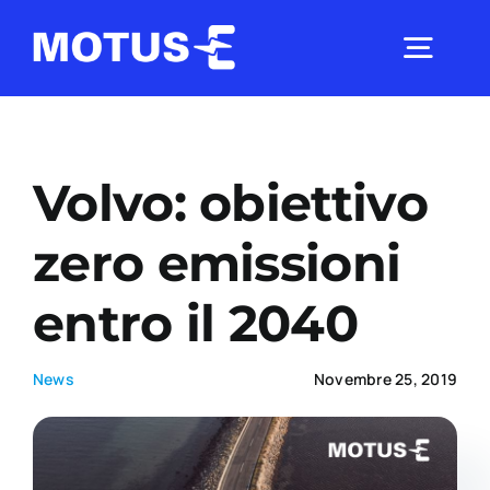
Salta
al
Togg
contenuto
Navig
Chi Siamo
Volvo: obiettivo
Studi e ricerche
zero emissioni
entro il 2040
Analisi di mercato
News
Novembre 25, 2019
Utilità
Comunicati Stampa