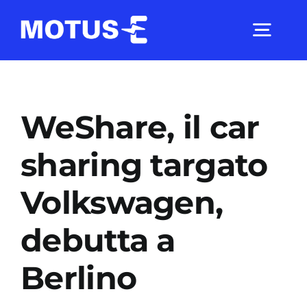
Salta
al
Togg
contenuto
Navig
Chi Siamo
WeShare, il car
Studi e ricerche
sharing targato
Volkswagen,
Analisi di mercato
debutta a
Utilità
Berlino
Comunicati Stampa