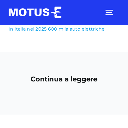
Salta
al
Togg
contenuto
Navig
In Italia nel 2025 600 mila auto elettriche
Chi Siamo
Studi e ricerche
Continua a leggere
Analisi di mercato
Utilità
Comunicati Stampa