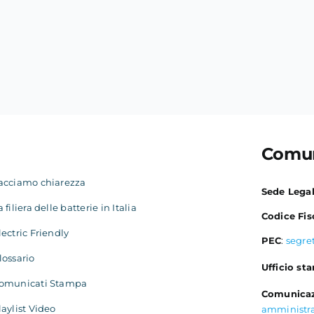
Comun
acciamo chiarezza
Sede Lega
a filiera delle batterie in Italia
Codice Fis
lectric Friendly
PEC
:
segre
lossario
Ufficio st
omunicati Stampa
Comunicaz
laylist Video
amministr