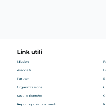
Link utili
Mission
F
Associati
L
Partner
E
Organizzazione
G
Studi e ricerche
C
Report e posizionamenti
P