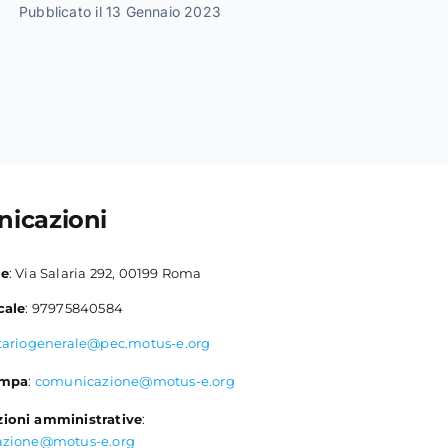
Pubblicato il 13 Gennaio 2023
icazioni
le
: Via Salaria 292, 00199 Roma
cale
: 97975840584
tariogenerale@pec.motus-e.org
ampa
:
comunicazione@motus-e.org
ioni amministrative
:
azione@motus-e.org