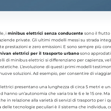
le, i
minibus elettrici senza conducente
sono il frutto
 aziende private. Gli ultimi modelli messi su strada inte
alte prestazioni e zero emissioni. E sono sempre più con
nivan elettrici per il trasporto urbano
sono approdati 
elli di minibus elettrici si differenziano per capienza, ve
estetiche. L’evoluzione di questi primi modelli testimon
nuove soluzioni. Ad esempio, per consentire di viaggiar
ettrici presentano una lunghezza di circa 5 metri e una
d hanno un’autonomia che varia tra le 6 e le 15 ore. Ma 
 in relazione alla varietà di servizi di trasporto per i 
 delle tecnologie peculiari è il sistema che individua, c