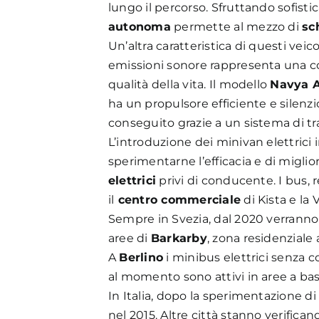
lungo il percorso. Sfruttando sofistica
autonoma
permette al mezzo di
sc
Un’altra caratteristica di questi veicoli
emissioni sonore rappresenta una co
qualità della vita. Il modello
Navya 
ha un propulsore efficiente e silenzi
conseguito grazie a un sistema di t
L’introduzione dei minivan elettrici
sperimentarne l’efficacia e di miglio
elettrici
privi di conducente. I bus, r
il
centro commerciale
di Kista e la
Sempre in Svezia, dal 2020 verranno
aree di
Barkarby
, zona residenziale
A
Berlino
i minibus elettrici senza 
al momento sono attivi in aree a bas
In Italia, dopo la sperimentazione di
nel 2015. Altre città stanno verificand