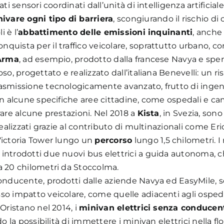
ti sensori coordinati dall’unità di intelligenza artificiale
hivare ogni tipo di barriera
, scongiurando il rischio di c
 è l’
abbattimento delle emissioni inquinanti
, anch
nquista per il traffico veicolare, soprattutto urbano,
Arma
, ad esempio, prodotto dalla francese Navya e sper
oso, progettato e realizzato dall’italiana Benevelli: un r
rasmissione tecnologicamente avanzato, frutto di ingen
 in alcune specifiche aree cittadine, come ospedali e ca
rare alcune prestazioni. Nel 2018 a
Kista
, in Svezia, sono
ealizzati grazie al contributo di multinazionali come Er
 Victoria Tower lungo un
percorso
lungo 1,5 chilometri. I
 introdotti due nuovi bus elettrici a guida autonoma, c
 a 20 chilometri da Stoccolma.
conducente, prodotti dalle aziende Navya ed EasyMile, s
so impatto veicolare, come quelle adiacenti agli ospeda
 Oristano nel 2014, i
minivan elettrici senza conducen
o la possibilità di immettere i minivan elettrici nella flo