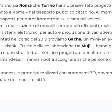
t’anno sia
Roma
che
Torino
hanno presentato progetti 
tanto a Roma – nel trasporto pubblico cittadino. Al mo
rasporti, per poter immettere su strada tali veicoli.
la realizzazione di modelli sempre più efficienti, realizz
 sistemi elettronici per auto e produzione di van a zero
entati nel corso del 2019 troviamo
Gacha
, un minivan e
Helsinki. Frutto della collaborazione tra
Muji
, il brand
a è uno shuttle bus elettrico progettato per affrontare
 finlandese. Il minivan potrà accogliere anche persone c
onnessi e prototipi realizzati con stampanti 3D, dovre
rade delle nostre città.