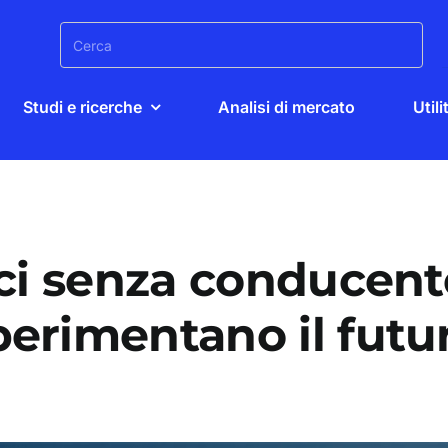
Search
for:
Studi e ricerche
Analisi di mercato
Utili
ci senza conducente
erimentano il futu