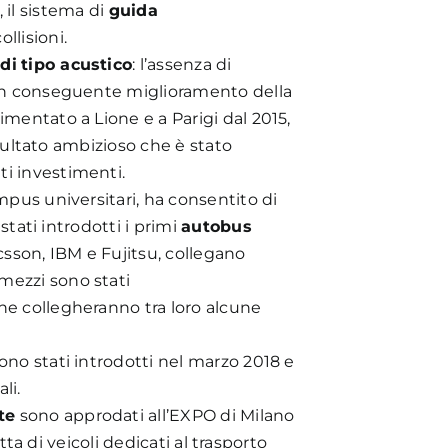
, il sistema di
guida
ollisioni.
e
di
tipo acustico
: l’assenza di
 con conseguente miglioramento della
imentato a Lione e a Parigi dal 2015,
isultato ambizioso che è stato
ti investimenti.
mpus universitari, ha consentito di
 stati introdotti i primi
autobus
icsson, IBM e Fujitsu, collegano
 mezzi sono stati
he collegheranno tra loro alcune
ono stati introdotti nel marzo 2018 e
li.
te
sono approdati all’EXPO di Milano
tta di veicoli dedicati al trasporto