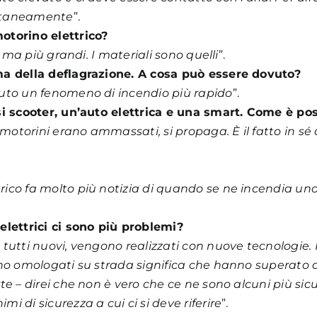
pontaneamente
”.
otorino elettrico?
, ma più grandi. I materiali sono quelli
”.
ma della deflagrazione. A cosa può essere dovuto?
vuto un fenomeno di incendio più rapido
”.
si scooter, un’auto elettrica e una smart. Come è pos
 motorini erano ammassati, si propaga. È il fatto in sé a
ico fa molto più notizia di quando se ne incendia un
elettrici ci sono più problemi?
tutti nuovi, vengono realizzati con nuove tecnologie. P
ono omologati su strada significa che hanno superato d
e – direi che non è vero che ce ne sono alcuni più sicuri
i di sicurezza a cui ci si deve riferire
”.