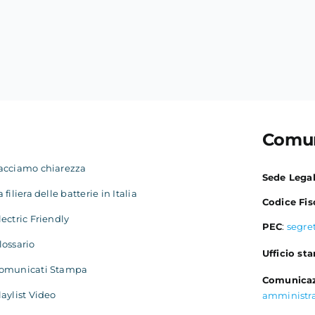
Comun
acciamo chiarezza
Sede Lega
a filiera delle batterie in Italia
Codice Fis
lectric Friendly
PEC
:
segre
lossario
Ufficio st
omunicati Stampa
Comunicaz
laylist Video
amministr