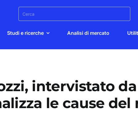
Search
for:
Studi e ricerche
Analisi di mercato
Utili
zi, intervistato da 
alizza le cause del 