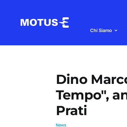
Salta
al
contenuto
Chi Siamo
Dino Marcoz
Tempo", an
Prati
News