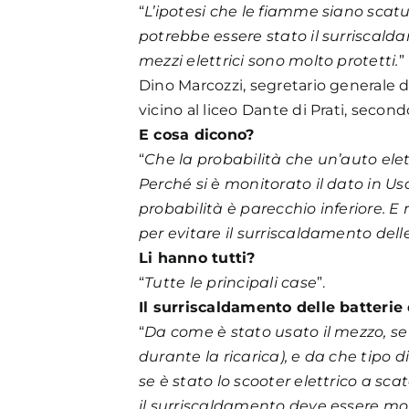
“
L’ipotesi che le fiamme siano scatu
potrebbe essere stato il surriscalda
mezzi elettrici sono molto protetti.
”
Dino Marcozzi, segretario generale d
vicino al liceo Dante di Prati, secondo
E cosa dicono?
“
Che la probabilità che un’auto ele
Perché si è monitorato il dato in Us
probabilità è parecchio inferiore. E
per evitare il surriscaldamento dell
Li hanno tutti?
“
Tutte le principali case
”.
Il surriscaldamento delle batteri
“
Da come è stato usato il mezzo, se
durante la ricarica), e da che tipo 
se è stato lo scooter elettrico a sca
il surriscaldamento deve essere molt