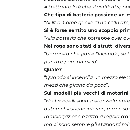
Altrettanto lo è che si verifichi s
Che tipo di batterie possiede un m
“
Al litio. Come quelle di un cellulare
Si è forse sentito uno scoppio pri
“
Alla batteria che potrebbe aver a
Nel rogo sono stati distrutti diver
“
Una volta che parte l’incendio, se i
punto è pure un altro
”.
Quale?
“
Quando si incendia un mezzo elettr
mezzi che girano da poco
”.
Sui modelli più vecchi di motorini 
“
No, i modelli sono sostanzialmente 
automobilistiche inferiori, ma se s
l’omologazione è fatta a regola d’art
ma ci sono sempre gli standard minim