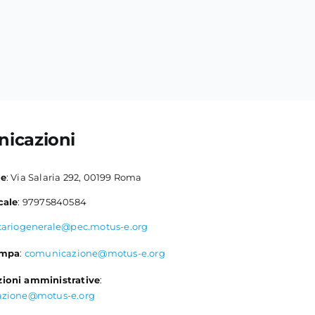
icazioni
le
: Via Salaria 292, 00199 Roma
cale
: 97975840584
tariogenerale@pec.motus-e.org
ampa
:
comunicazione@motus-e.org
ioni amministrative
:
azione@motus-e.org