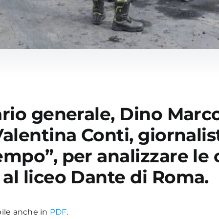
ario generale, Dino Marco
Valentina Conti, giornalis
empo”, per analizzare le
 al liceo Dante di Roma.
abile anche in
PDF
.