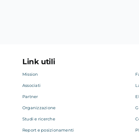
Link utili
Mission
F
Associati
L
Partner
E
Organizzazione
G
Studi e ricerche
C
Report e posizionamenti
P