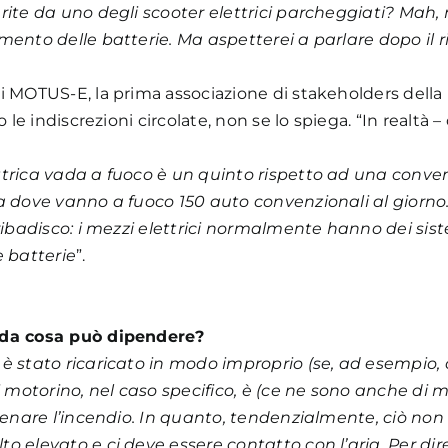
rite da uno degli scooter elettrici parcheggiati? Mah,
mento delle batterie. Ma aspetterei a parlare dopo il ri
i MOTUS-E, la prima associazione di stakeholders della
 le indiscrezioni circolate, non se lo spiega. “In realtà – 
ttrica vada a fuoco è un quinto rispetto ad una conven
a dove vanno a fuoco 150 auto convenzionali al giorno. Q
 ribadisco: i mezzi elettrici normalmente hanno dei sist
e batterie
”.
e da cosa può dipendere?
 è stato ricaricato in modo improprio (se, ad esempio
di motorino, nel caso specifico, è (ce ne sono anche di 
tenare l’incendio. In quanto, tendenzialmente, ciò non a
o elevato e ci deve essere contatto con l’aria. Per dire