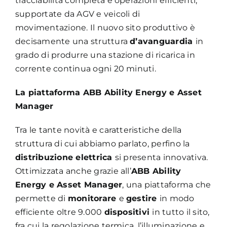
tracciabilità completa e operazioni efficienti,
supportate da AGV e veicoli di
movimentazione. Il nuovo sito produttivo è
decisamente una struttura
d’avanguardia
in
grado di produrre una stazione di ricarica in
corrente continua ogni 20 minuti.
La piattaforma ABB Ability Energy e Asset
Manager
Tra le tante novità e caratteristiche della
struttura di cui abbiamo parlato, perfino la
distribuzione elettrica
si presenta innovativa.
Ottimizzata anche grazie all’
ABB Ability
Energy e Asset Manager
, una piattaforma che
permette di
monitorare
e
gestire
in modo
efficiente oltre 9.000
dispositivi
in tutto il sito,
fra cui la regolazione termica, l’illuminazione e