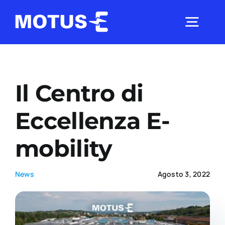
Salta
al
Togg
contenuto
Navig
Chi Siamo
Il Centro di
Studi e ricerche
Eccellenza E-
mobility
Analisi di mercato
News
Agosto 3, 2022
Utilità
Comunicati Stampa