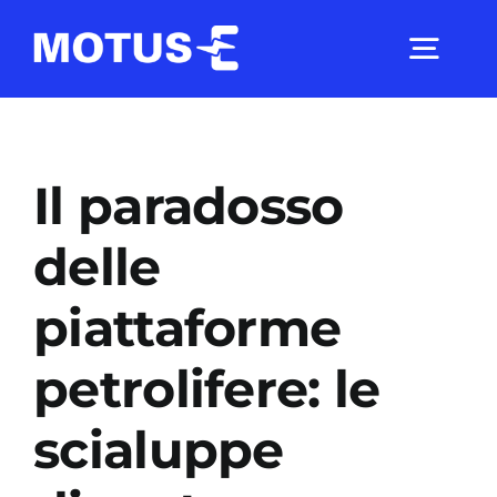
Salta
al
Togg
contenuto
Navig
Chi Siamo
Il paradosso
Studi e ricerche
delle
piattaforme
Analisi di mercato
petrolifere: le
Utilità
scialuppe
Comunicati Stampa