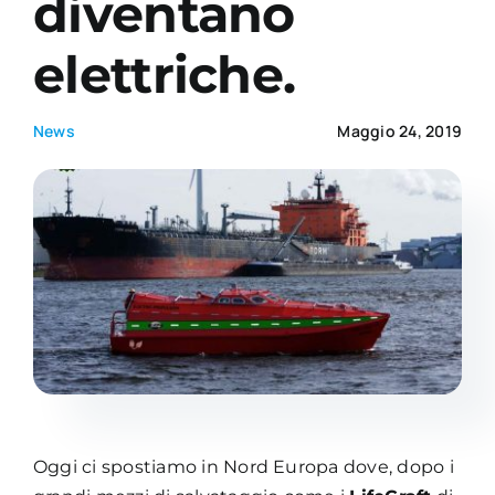
diventano
elettriche.
Academy
News
Maggio 24, 2019
Oggi ci spostiamo in Nord Europa dove, dopo i