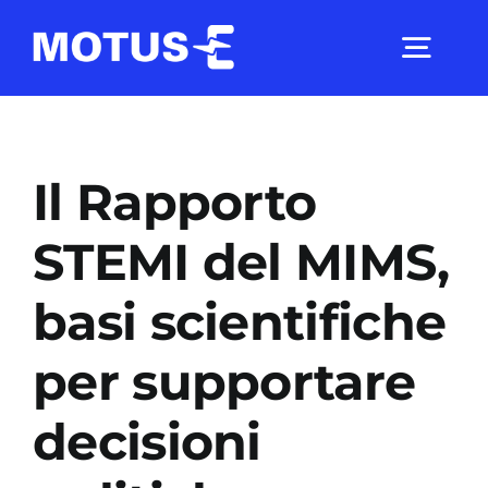
Salta
al
Togg
contenuto
Navig
Chi Siamo
Il Rapporto
Studi e ricerche
STEMI del MIMS,
basi scientifiche
Analisi di mercato
per supportare
Utilità
decisioni
Comunicati Stampa