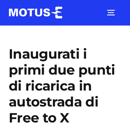
Salta
al
Togg
contenuto
Navig
Chi Siamo
Inaugurati i
Studi e ricerche
primi due punti
di ricarica in
Analisi di mercato
autostrada di
Utilità
Free to X
Comunicati Stampa