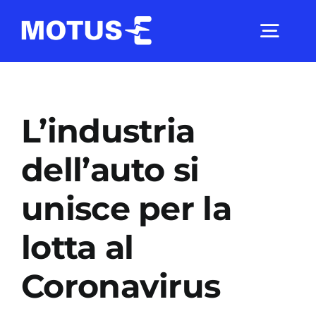
Salta
al
Togg
contenuto
Navig
Chi Siamo
L’industria
Studi e ricerche
dell’auto si
unisce per la
Analisi di mercato
lotta al
Utilità
Coronavirus
Comunicati Stampa