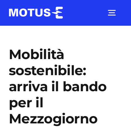
Salta
al
Togg
contenuto
Navig
Chi Siamo
Mobilità
Studi e ricerche
sostenibile:
arriva il bando
Analisi di mercato
per il
Utilità
Mezzogiorno
Comunicati Stampa