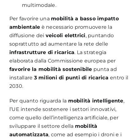
multimodale.
Per favorire una
mobilità a basso impatto
ambientale
è necessario promuovere la
diffusione dei
veicoli elettrici
, puntando
soprattutto ad aumentare la rete delle
infrastrutture di ricarica
. La strategia
elaborata dalla Commissione europea per
favorire la mobilità sostenibile
punta ad
installare
3 milioni di punti di ricarica
entro il
2030.
Per quanto riguarda la
mobilità intelligente
,
l’UE intende sostenere i settori innovativi,
come quello dell’intelligenza artificiale, per
sviluppare il settore della
mobilità
automatizzata
, come ad esempio i droni e i