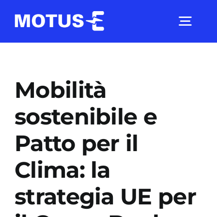
Salta
al
Togg
contenuto
Navig
Chi Siamo
Mobilità
Studi e ricerche
sostenibile e
Patto per il
Analisi di mercato
Clima: la
Utilità
strategia UE per
Comunicati Stampa