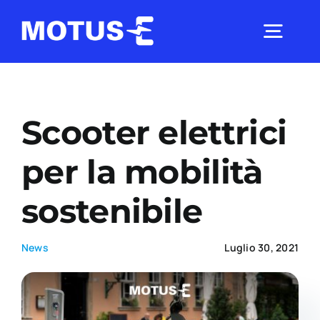
Salta
al
Togg
contenuto
Navig
Chi Siamo
Scooter elettrici
Studi e ricerche
per la mobilità
sostenibile
Analisi di mercato
News
Luglio 30, 2021
Utilità
Comunicati Stampa