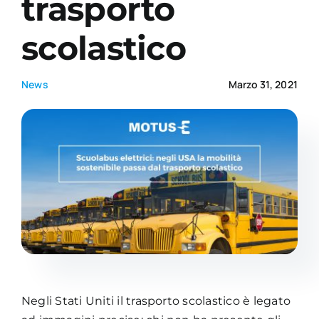
trasporto
scolastico
Academy
News
Marzo 31, 2021
Negli Stati Uniti il trasporto scolastico è legato