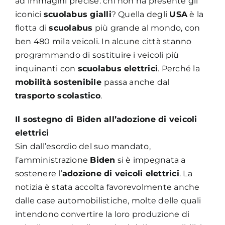
ad immagini precise: chi non ha presente gli
iconici
scuolabus gialli
? Quella degli
USA
è la
flotta di
scuolabus
più grande al mondo, con
ben 480 mila veicoli. In alcune città stanno
programmando di sostituire i veicoli più
inquinanti con
scuolabus elettrici
. Perché la
mobilità sostenibile
passa anche dal
trasporto scolastico
.
Il sostegno di Biden all’adozione di veicoli
elettrici
Sin dall’esordio del suo mandato,
l’amministrazione
Biden
si è impegnata a
sostenere l’
adozione di veicoli elettrici
. La
notizia è stata accolta favorevolmente anche
dalle case automobilistiche, molte delle quali
intendono convertire la loro produzione di