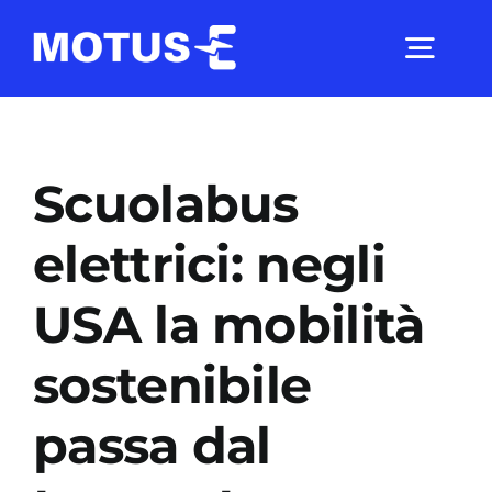
Salta
al
Togg
contenuto
Navig
Chi Siamo
Scuolabus
Studi e ricerche
elettrici: negli
USA la mobilità
Analisi di mercato
sostenibile
Utilità
passa dal
Comunicati Stampa