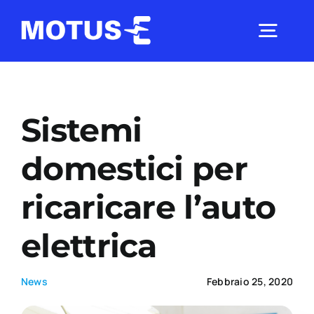
Salta
al
Togg
contenuto
Navig
Chi Siamo
Sistemi
Studi e ricerche
domestici per
ricaricare l’auto
Analisi di mercato
elettrica
Utilità
News
Febbraio 25, 2020
Comunicati Stampa