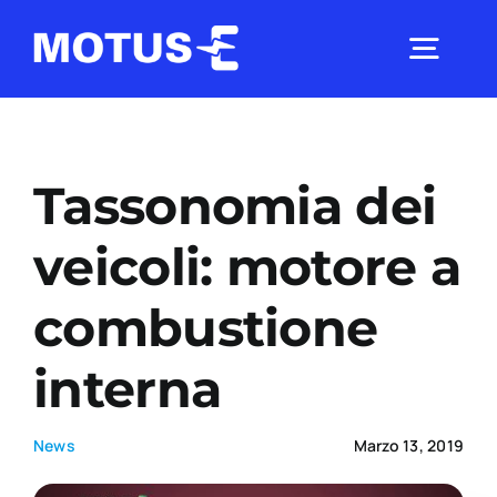
Salta
al
Togg
contenuto
Navig
Chi Siamo
Tassonomia dei
Studi e ricerche
veicoli: motore a
combustione
Analisi di mercato
interna
Utilità
News
Marzo 13, 2019
Comunicati Stampa