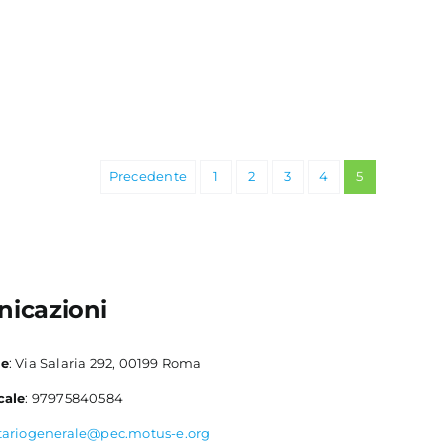
Precedente
1
2
3
4
5
icazioni
le
: Via Salaria 292, 00199 Roma
cale
: 97975840584
tariogenerale@pec.motus-e.org